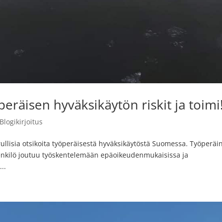
peräisen hyväksikäytön riskit ja toimi
Blogikirjoitus
ullisia otsikoita työperäisestä hyväksikäytöstä Suomessa. Työperäi
a henkilö joutuu työskentelemään epäoikeudenmukaisissa ja
..