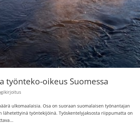
taa työnteko-oikeus Suomessa
ogikirjoitus
äärä ulkomaalaisia. Osa on suoraan suomalaisen työnantajan
n lähetettyinä työntekijöinä. Työskentelyjaksosta riippumatta on
tava...