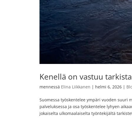
Kenellä on vastuu tarkis
mennessä
Elina Liikkanen
|
helmi 6, 2026
|
Bl
Suomessa työskentelee ympäri vuoden suuri m
palveluksessa ja osa työskentelee lyhyen aikaa
jokaiselta ulkomaalaiselta työntekijältä tarkistet