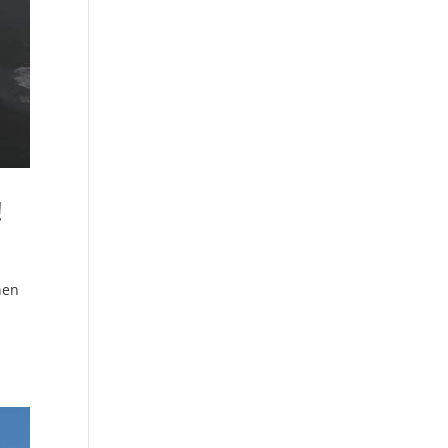
!
nen