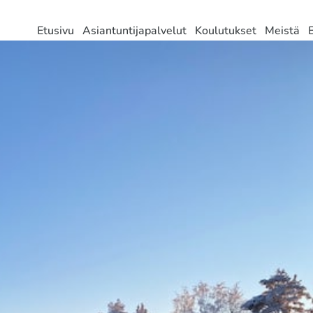
Etusivu
Asiantuntijapalvelut
Koulutukset
Meistä