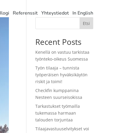
Blogi
Referenssit
Yhteystiedot
In English
Etsi
Recent Posts
Kenellä on vastuu tarkistaa
työnteko-oikeus Suomessa
Työn tilaaja – tunnista
työperäisen hyväksikäytön
riskit ja toimi!
Checkfin kumppanina
Nesteen suurseisokissa
Tarkastukset työmailla
tukemassa harmaan
talouden torjuntaa
Tilaajavastuuselvitykset voi