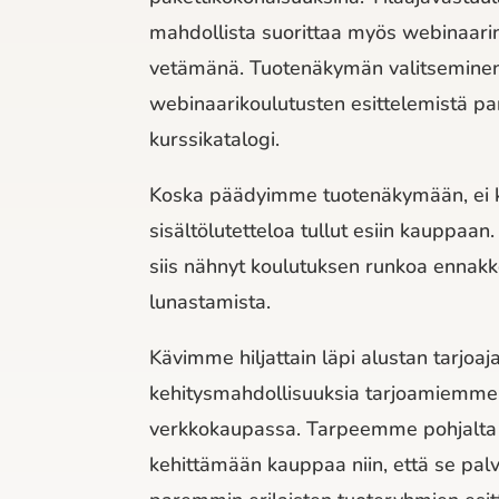
mahdollista suorittaa myös webinaarin
vetämänä. Tuotenäkymän valitseminen 
webinaarikoulutusten esittelemistä p
kurssikatalogi.
Koska päädyimme tuotenäkymään, ei 
sisältölutetteloa tullut esiin kauppaan.
siis nähnyt koulutuksen runkoa ennak
lunastamista.
Kävimme hiljattain läpi alustan tarjoa
kehitysmahdollisuuksia tarjoamiemme p
verkkokaupassa. Tarpeemme pohjalta a
kehittämään kauppaa niin, että se pal