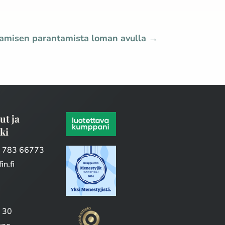
samisen parantamista loman avulla
→
ut ja
ki
5 783 66773
in.fi
e 30