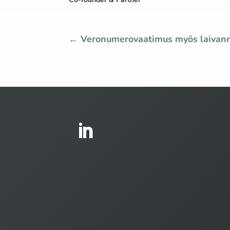
←
Veronumerovaatimus myös laivanr