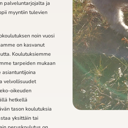
 palveluntarjojalta ja
opii myyntiin tulevien
koulutuksen noin vuosi
imamme on kasvanut
uutta. Koulutuksiemme
tamme tarpeiden mukaan
e asiantuntijoina
a velvollisuudet
teko-oikeuden
ällä hetkellä
tävän tason koulutuksia
staa yksittäin tai
lain peruskoulutus on