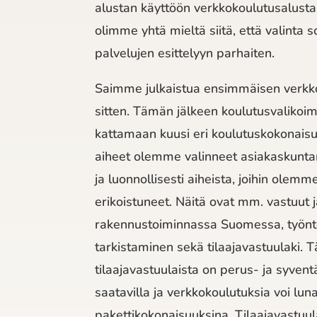
alustan käyttöön verkkokoulutusalustan
olimme yhtä mieltä siitä, että valinta s
palvelujen esittelyyn parhaiten.
Saimme julkaistua ensimmäisen verkko
sitten. Tämän jälkeen koulutusvaliko
kattamaan kuusi eri koulutuskokonais
aiheet olemme valinneet asiakaskun
ja luonnollisesti aiheista, joihin olemm
erikoistuneet. Näitä ovat mm. vastuut j
rakennustoiminnassa Suomessa, työn
tarkistaminen sekä tilaajavastuulaki. T
tilaajavastuulaista on perus- ja syven
saatavilla ja verkkokoulutuksia voi luna
pakettikokonaisuuksina. Tilaajavastuu