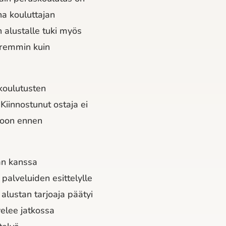
a kouluttajan
alustalle tuki myös
aremmin kuin
koulutusten
 Kiinnostunut ostaja ei
koon ennen
jan kanssa
alveluiden esittelylle
lustan tarjoaja päätyi
velee jatkossa