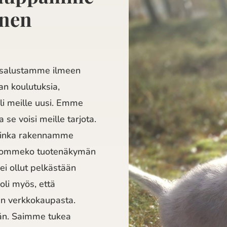
inen
usalustamme ilmeen
n koulutuksia,
i meille uusi. Emme
 se voisi meille tarjota.
 kuinka rakennamme
 luommeko tuotenäkymän
ei ollut pelkästään
oli myös, että
aan verkkokaupasta.
än. Saimme tukea