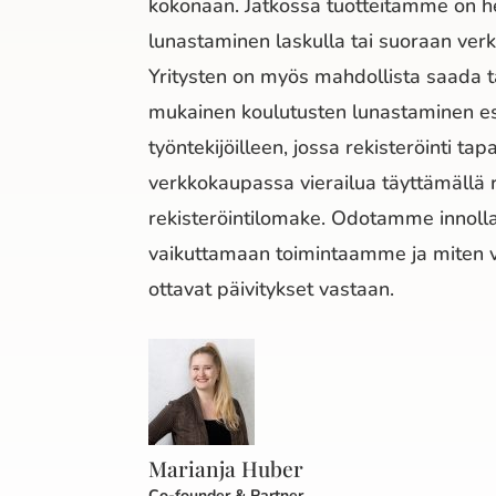
kokonaan. Jatkossa tuotteitamme on he
lunastaminen laskulla tai suoraan ver
Yritysten on myös mahdollista saada 
mukainen koulutusten lunastaminen es
työntekijöilleen, jossa rekisteröinti ta
verkkokaupassa vierailua täyttämällä r
rekisteröintilomake. Odotamme innolla
vaikuttamaan toimintaamme ja miten
ottavat päivitykset vastaan.
Marianja Huber
Co-founder & Partner