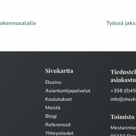
akennusalalle
Työssä jak
Sivukartta
Tiedustel
asiakastu
Etusivu
Asiantuntijapalvelut
+358 (0)4
Koulutukset
info@checkf
Meistä
Toimisto
Blogi
Referenssit
Mestarinti
Yhteystiedot