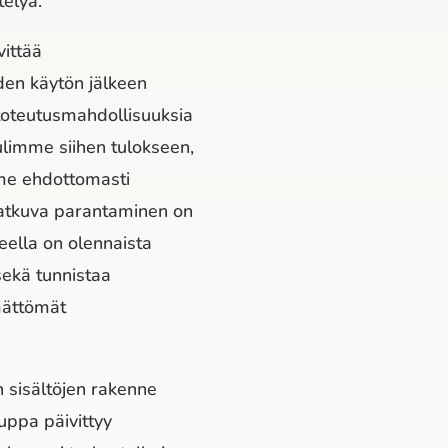
telyä.
vittää
den käytön jälkeen
toteutusmahdollisuuksia
ulimme siihen tulokseen,
mme ehdottomasti
Jatkuva parantaminen on
leella on olennaista
sekä tunnistaa
mättömät
 sisältöjen rakenne
uppa päivittyy