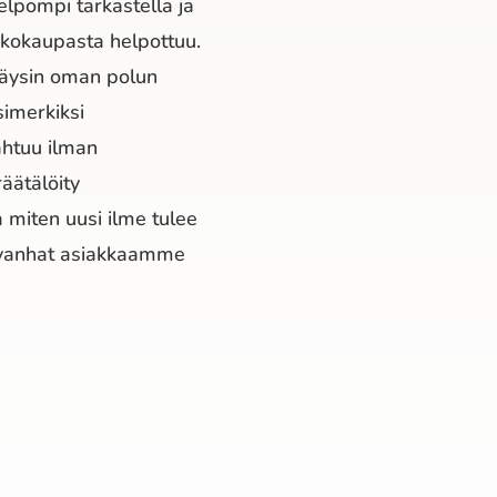
lpompi tarkastella ja
kkokaupasta helpottuu.
täysin oman polun
imerkiksi
pahtuu ilman
äätälöity
 miten uusi ilme tulee
 vanhat asiakkaamme