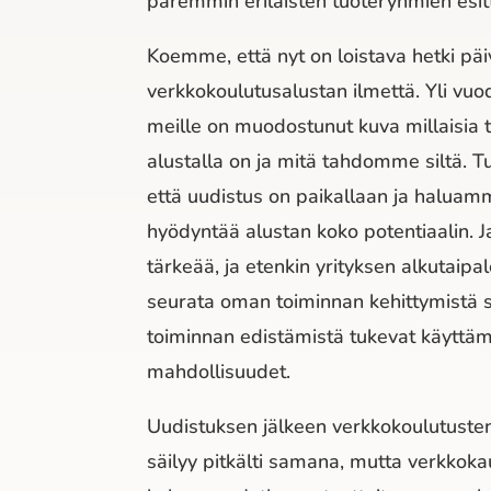
paremmin erilaisten tuoteryhmien esit
Koemme, että nyt on loistava hetki päi
verkkokoulutusalustan ilmettä. Yli vuo
meille on muodostunut kuva millaisia 
alustalla on ja mitä tahdomme siltä. T
että uudistus on paikallaan ja halua
hyödyntää alustan koko potentiaalin. 
tärkeää, ja etenkin yrityksen alkutaipa
seurata oman toiminnan kehittymistä 
toiminnan edistämistä tukevat käyttä
mahdollisuudet.
Uudistuksen jälkeen verkkokoulutusten
säilyy pitkälti samana, mutta verkkoka